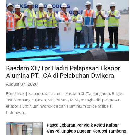
Kasdam XII/Tpr Hadiri Pelepasan Ekspor
Alumina PT. ICA di Pelabuhan Dwikora
August 07, 2026
Pontianak | kalbar.surana.com - Kasdam XII/Tanjungpura, Brigjen
TNI Bambang Sujarwo, S.H., M.Sos., M.M., menghadiri pelepasan
ekspor aluminium hydroxide dan aluminium oxide milik PT.
Indonesia...
Pasca Lebaran,Penyidik Kejati Kalbar
GasPol Ungkap Dugaan Korupsi Tambang