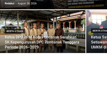
Redaksi
August 08, 2026
BERITA UTA
BERITA UTAMA
Ketua DPD BPM Kota Pontianak Serahkan
Ketua Sa
SK Kepengurusan DPC Pontianak Tenggara
Setiawan
Periode 2026–2029
UMKM di 