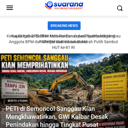
BREAKING NEWS
au
Kajati Kalbar Berikan Motivasi Dan Lepas Peserta Magang
K
t
FKPKBM Kalimantan Barat
La
BERITA UTAMA
PETI di Semoncol Sanggau Kian
Mengkhawatirkan, GWI Kalbar Desak
Penindakan hingga Tingkat Pusat