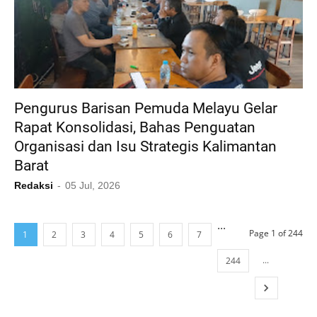
Pengurus Barisan Pemuda Melayu Gelar
Rapat Konsolidasi, Bahas Penguatan
Organisasi dan Isu Strategis Kalimantan
Barat
Redaksi
05 Jul, 2026
...
Page 1 of 244
1
2
3
4
5
6
7
...
244