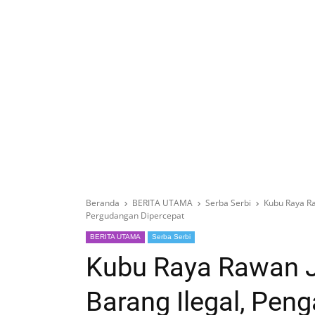
Beranda
BERITA UTAMA
Serba Serbi
Kubu Raya Ra
Pergudangan Dipercepat
BERITA UTAMA
Serba Serbi
Kubu Raya Rawan J
Barang Ilegal, Pe