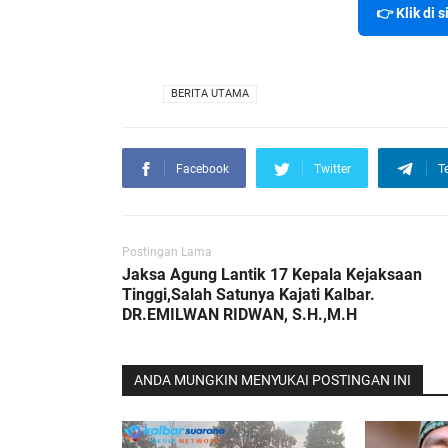
👉 Klik di 
VIA
BERITA UTAMA
Facebook
Twitter
T
Postingan Lama
Jaksa Agung Lantik 17 Kepala Kejaksaan
Tinggi,Salah Satunya Kajati Kalbar.
DR.EMILWAN RIDWAN, S.H.,M.H
ANDA MUNGKIN MENYUKAI POSTINGAN INI