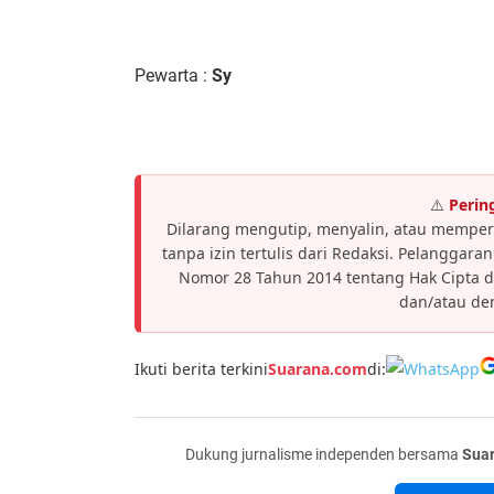
Pewarta :
Sy
⚠️
Perin
Dilarang mengutip, menyalin, atau memper
tanpa izin tertulis dari Redaksi. Pelanggar
Nomor 28 Tahun 2014 tentang Hak Cipta 
dan/atau den
Ikuti berita terkini
Suarana.com
di:
Dukung jurnalisme independen bersama
Sua