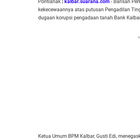
Pontianak |
kalbar.suarana.com
- Barisan Pe
kekecewaannya atas putusan Pengadilan Tin
dugaan korupsi pengadaan tanah Bank Kalbar
A
Ketua Umum BPM Kalbar, Gusti Edi, menegask