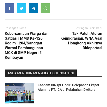
Postingan Lama
Postingan Lebih Baru
Kebersamaan Warga dan
Tak Patuh Aturan
Satgas TMMD Ke-128
Keimigrasian, WNA Asal
Kodim 1204/Sanggau
Hongkong Akhirnya
Warnai Pembangunan
Dideportasi
MCK di SMP Negeri 5
Kembayan
ANDA MUNGKIN MENYUKAI POSTINGAN INI
Kasdam XII/Tpr Hadiri Pelepasan Ekspor
Alumina PT. ICA di Pelabuhan Dwikora