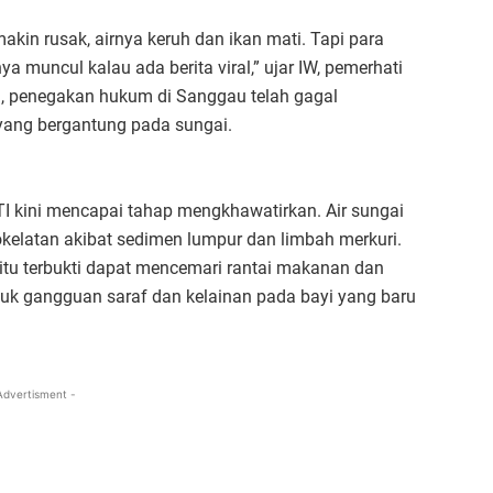
in rusak, airnya keruh dan ikan mati. Tapi para
a muncul kalau ada berita viral,” ujar IW, pemerhati
ai, penegakan hukum di Sanggau telah gagal
yang bergantung pada sungai.
I kini mencapai tahap mengkhawatirkan. Air sungai
okelatan akibat sedimen lumpur dan limbah merkuri.
itu terbukti dapat mencemari rantai makanan dan
k gangguan saraf dan kelainan pada bayi yang baru
Advertisment -